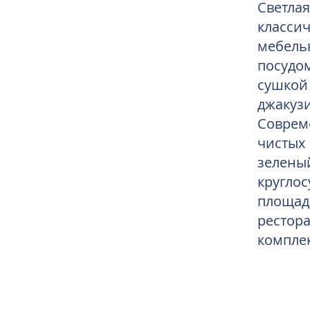
Светла
класси
мебель
посудо
сушкой
джакуз
Соврем
чистых
зелен
круглос
площад
рестор
комплек