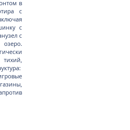
онтом в
ртира с
включая
шинку с
нузел с
 озеро.
гически
 тихий,
ктура:
 игровые
газины,
апротив