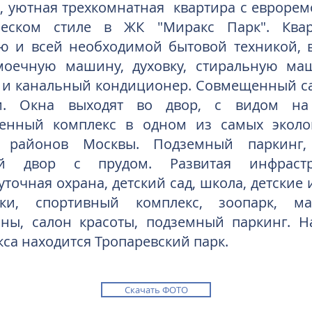
я, уютная трехкомнатная квартира с еврорем
ческом стиле в ЖК "Миракс Парк". Ква
ю и всей необходимой бытовой техникой, 
моечную машину, духовку, стиральную ма
 и канальный кондиционер. Совмещенный са
и. Окна выходят во двор, с видом на
енный комплекс в одном из самых эколо
 районов Москвы. Подземный паркинг,
ый двор с прудом. Развитая инфрастру
уточная охрана, детский сад, школа, детские
ки, спортивный комплекс, зоопарк, ма
аны, салон красоты, подземный паркинг. Н
са находится Тропаревский парк.
Скачать ФОТО