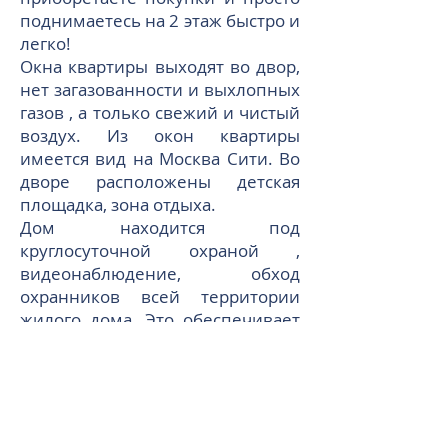
поднимаетесь на 2 этаж быстро и
легко!
Окна квартиры выходят во двор,
нет загазованности и выхлопных
газов , а только свежий и чистый
воздух. Из окон квартиры
имеется вид на Москва Сити. Во
дворе расположены детская
площадка, зона отдыха.
Дом находится под
круглосуточной охраной ,
видеонаблюдение, обход
охранников всей территории
жилого дома. Это обеспечивает
безопасное проживание во
время проживания и во время
отсутствия хозяев квартиры.
Имеется наземная и подземная
парковки.